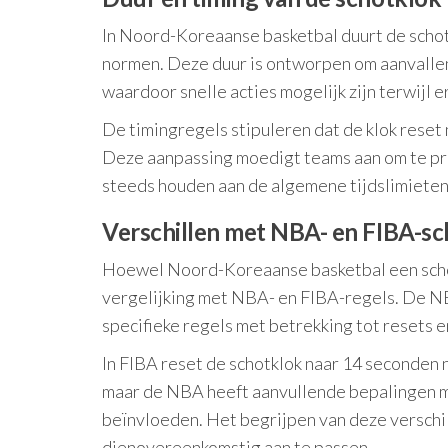
In Noord-Koreaanse basketbal duurt de schot
normen. Deze duur is ontworpen om aanvallen
waardoor snelle acties mogelijk zijn terwijl er
De timingregels stipuleren dat de klok reset
Deze aanpassing moedigt teams aan om te pro
steeds houden aan de algemene tijdslimieten 
Verschillen met NBA- en FIBA-sc
Hoewel Noord-Koreaanse basketbal een schotk
vergelijking met NBA- en FIBA-regels. De NB
specifieke regels met betrekking tot resets 
In FIBA reset de schotklok naar 14 seconden
maar de NBA heeft aanvullende bepalingen m
beïnvloeden. Het begrijpen van deze verschil
dienovereenkomstig aan te passen.