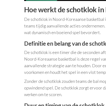
Hoe werkt de schotklok in
De schotklok in Noord-Koreaanse basketbal is
teams tijdig aanvallende acties ondernemen. 
wat dynamisch en boeiend spel bevordert.
Definitie en belang van de schot
De schotklok is een timer die de seconden aft
Noord-Koreaanse basketbal is deze regel va
aanvallende strategie aan te houden. Door een
voorkomen en houdt het spel in een vlot temp
Zonder de schotklok zouden teams de bal moge
opwindend spel. De schotklok zorgt ervoor da
werken om te scoren.
Duur en timing van de schotklok