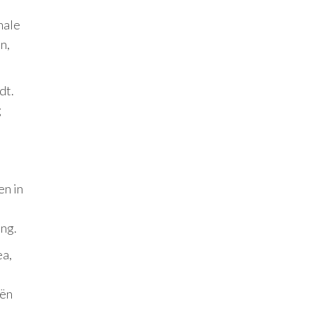
nale
n,
dt.
g
en in
t
ing.
ea,
eën