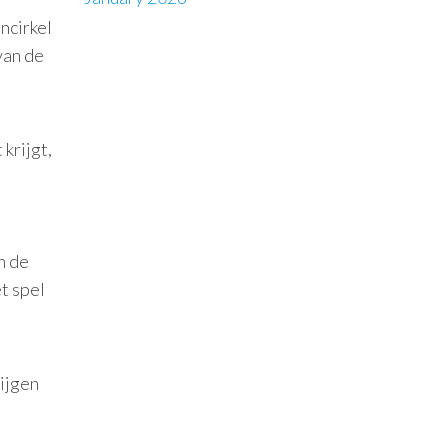
ncirkel
van de
l
 krijgt,
n de
t spel
rijgen