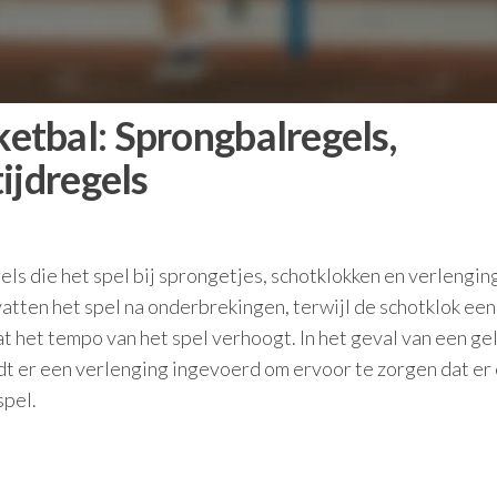
tbal: Sprongbalregels,
ijdregels
els die het spel bij sprongetjes, schotklokken en verlengin
vatten het spel na onderbrekingen, terwijl de schotklok een
at het tempo van het spel verhoogt. In het geval van een gel
rdt er een verlenging ingevoerd om ervoor te zorgen dat er
spel.