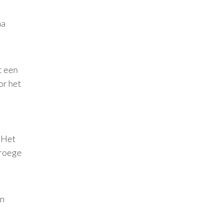
na
t een
or het
 Het
vroege
an