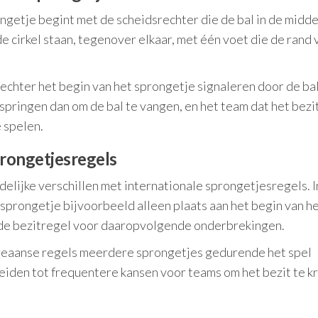
ngetje begint met de scheidsrechter die de bal in de midde
e cirkel staan, tegenover elkaar, met één voet die de rand 
rechter het begin van het sprongetje signaleren door de ba
 springen dan om de bal te vangen, en het team dat het bezit
 spelen.
prongetjesregels
lijke verschillen met internationale sprongetjesregels. I
sprongetje bijvoorbeeld alleen plaats aan het begin van he
de bezitregel voor daaropvolgende onderbrekingen.
oreaanse regels meerdere sprongetjes gedurende het spel
 leiden tot frequentere kansen voor teams om het bezit te k