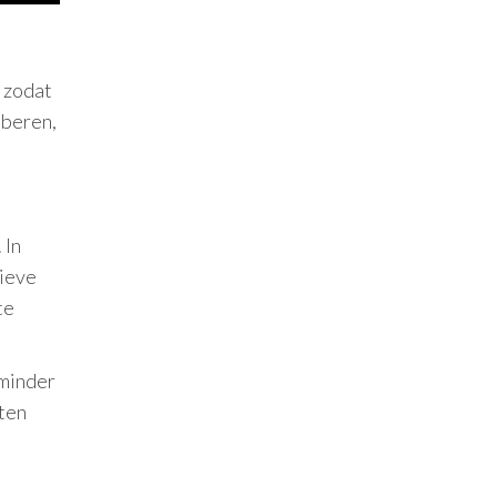
, zodat
oberen,
 In
sieve
te
 minder
eten