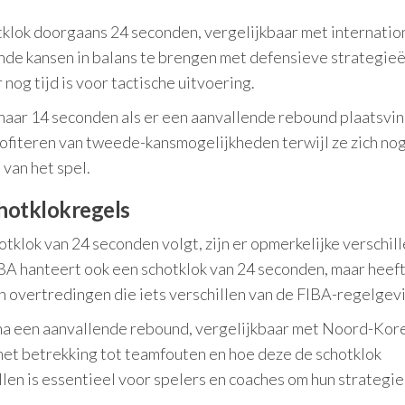
klok doorgaans 24 seconden, vergelijkbaar met internatio
de kansen in balans te brengen met defensieve strategieë
 nog tijd is voor tactische uitvoering.
 naar 14 seconden als er een aanvallende rebound plaatsvin
fiteren van tweede-kansmogelijkheden terwijl ze zich no
van het spel.
hotklokregels
lok van 24 seconden volgt, zijn er opmerkelijke verschill
A hanteert ook een schotklok van 24 seconden, maar heef
en overtredingen die iets verschillen van de FIBA-regelgev
 na een aanvallende rebound, vergelijkbaar met Noord-Kor
et betrekking tot teamfouten en hoe deze de schotklok
len is essentieel voor spelers en coaches om hun strategi