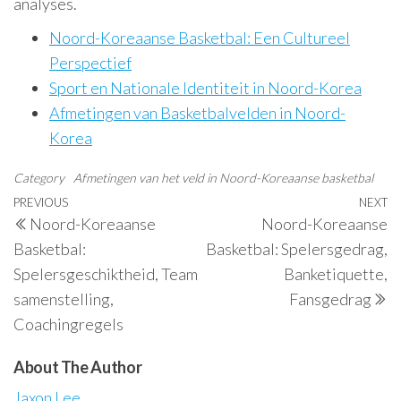
analyses.
Noord-Koreaanse Basketbal: Een Cultureel
Perspectief
Sport en Nationale Identiteit in Noord-Korea
Afmetingen van Basketbalvelden in Noord-
Korea
Category
Afmetingen van het veld in Noord-Koreaanse basketbal
Post
Previous
PREVIOUS
NEXT
N
Noord-Koreaanse
Noord-Koreaanse
navigation
Post
P
Basketbal:
Basketbal: Spelersgedrag,
Spelersgeschiktheid, Team
Banketiquette,
samenstelling,
Fansgedrag
Coachingregels
About The Author
Jaxon Lee