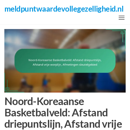
Skip
meldpuntwaardevollegezelligheid.nl
to
the
content
Noord-Koreaanse
Basketbalveld: Afstand
driepuntslijn, Afstand vrije