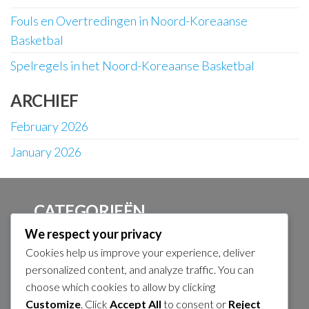
Fouls en Overtredingen in Noord-Koreaanse
Basketbal
Spelregels in het Noord-Koreaanse Basketbal
ARCHIEF
February 2026
January 2026
CATEGORIEËN
We respect your privacy
Afmetingen van het veld in Noord-Koreaanse
Cookies help us improve your experience, deliver
basketbal
personalized content, and analyze traffic. You can
Fouls en Overtredingen in Noord-Koreaanse
choose which cookies to allow by clicking
Basketbal
Customize
. Click
Accept All
to consent or
Reject